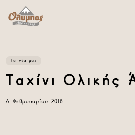
Skip
to
main
content
Τα νέα μας
Ταχίνι Ολικής 
6 Φεβρουαρίου 2018