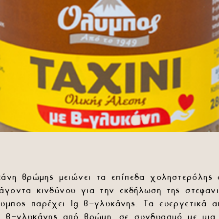
κάνη βρώμης μειώνει τα επίπεδα χοληστερόλης 
άγοντα κινδύνου για την εκδήλωση της στεφανι
υμπος παρέχει 1
g
β-γλυκάνης. Τα ευεργετικά 
g
β-γλυκάνης από βρώμη, σε συνδυασμό με μια 