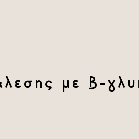
Άλεσης με Β-γλυ