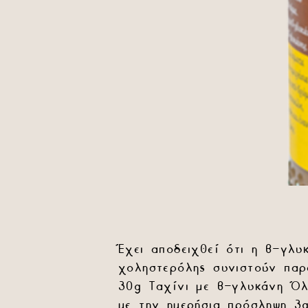
Έχει αποδειχθεί ότι η β-γλυ
χοληστερόλης συνιστούν παρ
30
g
Ταχίνι με β-γλυκάνη Όλ
με την ημερήσια πρόσληψη 3