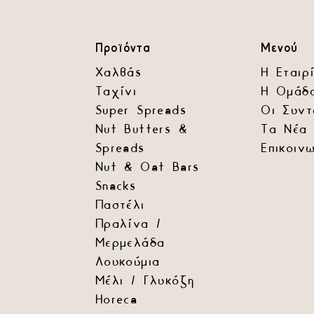
Προϊόντα
Μενού
Χαλβάς
Η Εταιρ
Ταχίνι
Η Ομάδ
Super Spreads
Οι Συντ
Nut Butters &
Τα Νέα 
Spreads
Επικοιν
Nut & Oat Bars
Snacks
Παστέλι
Πραλίνα /
Μερμελάδα
Λουκούμια
Μέλι / Γλυκόζη
Horeca