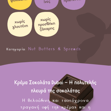
Nut Butters & Spreads
Κατηγορία:
Κρέμα Σοκολάτα Dubai – Η πολυτελής
πλευρά της σοκολάτας
Η βελούδινη και ταυτόχρονα
τραγανή υφή της κρέμας και η