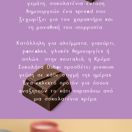
γεμάτη, σοκολατένια ένταση
δημιουργούν ένα spread που
ξεχωρίζει για τον χαρακτήρα και
τη μοναδική του ισορροπία.
Κατάλληλη για αλείμματα, γιαούρτι,
pancakes, γλυκές δημιουργίες ή
απλώς… στην κουταλιά, η Κρέμα
Σοκολάτα Dubai προσθέτει premium
γεύση σε κάθε στιγμή της ημέρας.
Ένα εκλεκτό προϊόν για όσους
αναζητούν το κάτι παραπάνω από
μια σοκολατένια κρέμα.